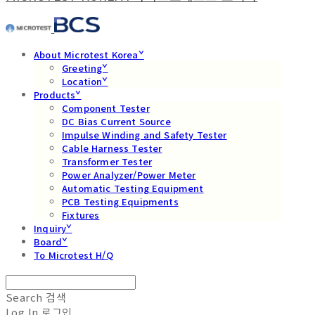
About Microtest Koreaˇ
Greetingˇ
Locationˇ
Productsˇ
Component Tester
DC Bias Current Source
Impulse Winding and Safety Tester
Cable Harness Tester
Transformer Tester
Power Analyzer/Power Meter
Automatic Testing Equipment
PCB Testing Equipments
Fixtures
Inquiryˇ
Boardˇ
To Microtest H/Q
Search
검색
Log In
로그인