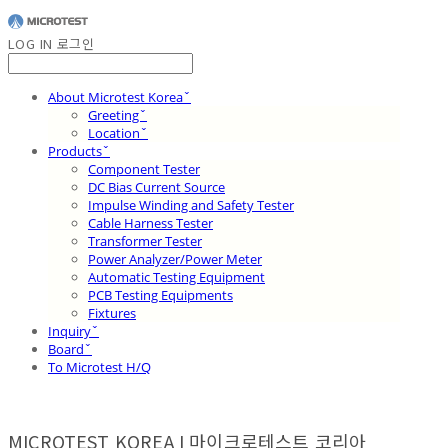
LOG IN
로그인
About Microtest Koreaˇ
Greetingˇ
Locationˇ
Productsˇ
Component Tester
DC Bias Current Source
Impulse Winding and Safety Tester
Cable Harness Tester
Transformer Tester
Power Analyzer/Power Meter
Automatic Testing Equipment
PCB Testing Equipments
Fixtures
Inquiryˇ
Boardˇ
To Microtest H/Q
MICROTEST KOREA I 마이크로테스트 코리아