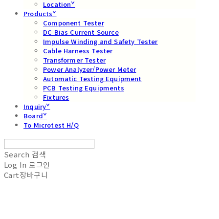
Locationˇ
Productsˇ
Component Tester
DC Bias Current Source
Impulse Winding and Safety Tester
Cable Harness Tester
Transformer Tester
Power Analyzer/Power Meter
Automatic Testing Equipment
PCB Testing Equipments
Fixtures
Inquiryˇ
Boardˇ
To Microtest H/Q
Search
검색
Log In
로그인
Cart
장바구니