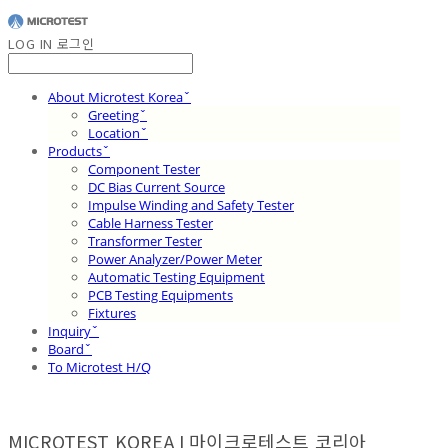
LOG IN
로그인
About Microtest Koreaˇ
Greetingˇ
Locationˇ
Productsˇ
Component Tester
DC Bias Current Source
Impulse Winding and Safety Tester
Cable Harness Tester
Transformer Tester
Power Analyzer/Power Meter
Automatic Testing Equipment
PCB Testing Equipments
Fixtures
Inquiryˇ
Boardˇ
To Microtest H/Q
MICROTEST KOREA I 마이크로테스트 코리아