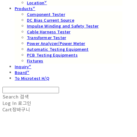
Locationˇ
Productsˇ
Component Tester
DC Bias Current Source
Impulse Winding and Safety Tester
Cable Harness Tester
Transformer Tester
Power Analyzer/Power Meter
Automatic Testing Equipment
PCB Testing Equipments
Fixtures
Inquiryˇ
Boardˇ
To Microtest H/Q
Search
검색
Log In
로그인
Cart
장바구니