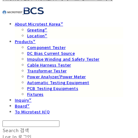
About Microtest Koreaˇ
Greetingˇ
Locationˇ
Productsˇ
Component Tester
DC Bias Current Source
Impulse Winding and Safety Tester
Cable Harness Tester
Transformer Tester
Power Analyzer/Power Meter
Automatic Testing Equipment
PCB Testing Equipments
Fixtures
Inquiryˇ
Boardˇ
To Microtest H/Q
Search
검색
Log In
로그인